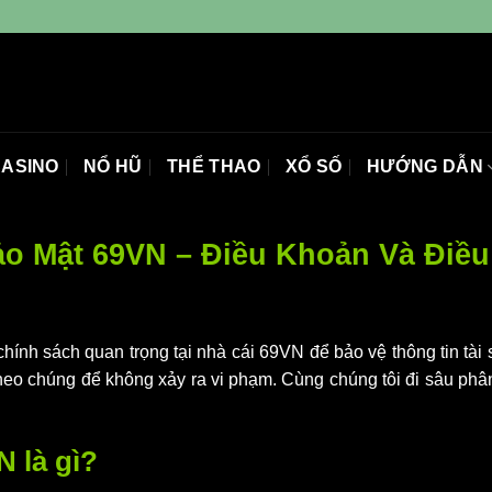
ASINO
NỔ HŨ
THỂ THAO
XỔ SỐ
HƯỚNG DẪN
o Mật 69VN – Điều Khoản Và Điề
chính sách quan trọng tại nhà cái 69VN để bảo vệ thông tin tà
heo chúng để không xảy ra vi phạm. Cùng chúng tôi đi sâu phân
N là gì?